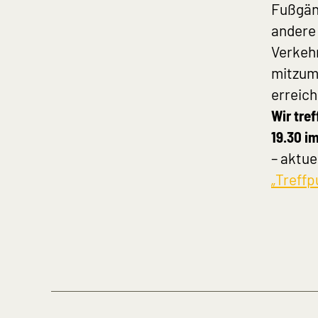
Fußgän
andere 
Verkehr
mitzuma
erreich
Wir tre
19.30 i
– aktue
„Treffp