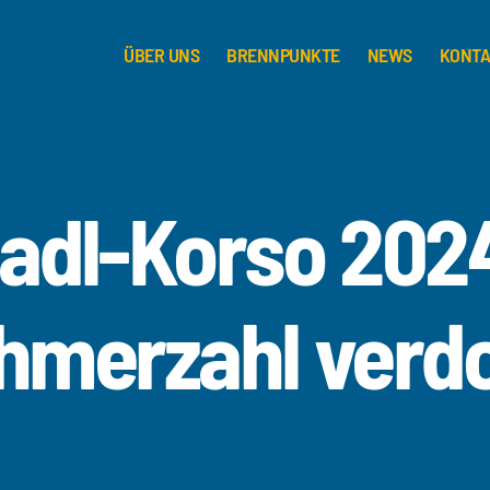
ÜBER UNS
BRENNPUNKTE
NEWS
KONT
adl-Korso 202
hmerzahl verd