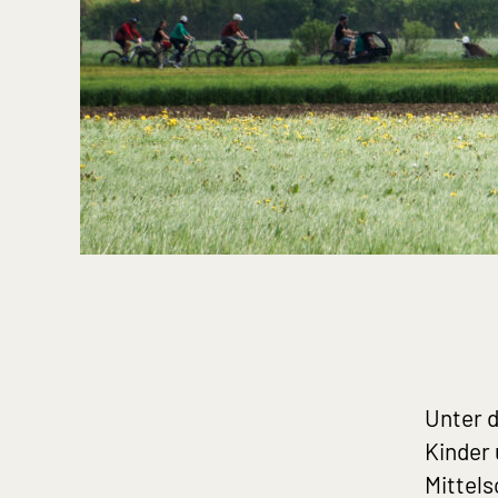
No
No
No
No
No
Unter 
Kinder
Mittels