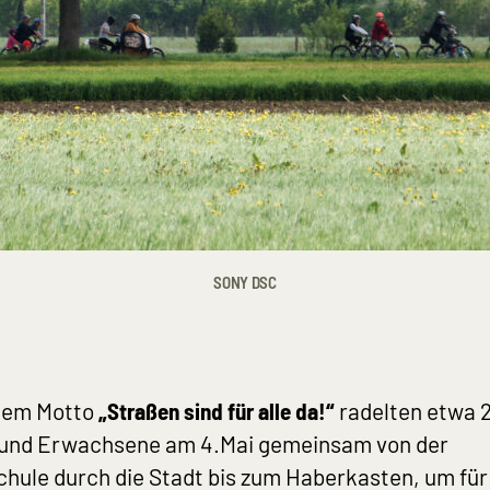
SONY DSC
 Caption
No Caption
No Capt
 Caption
No Caption
No Capt
 Caption
No Caption
??????
 Caption
????????
No Capt
 Caption
No Caption
No Capt
dem Motto
„Straßen sind für alle da!“
radelten etwa 
 und Erwachsene am 4.Mai gemeinsam von der
chule durch die Stadt bis zum Haberkasten, um fü