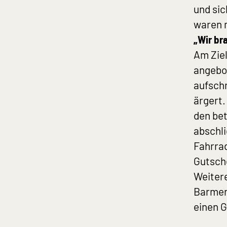
und sic
waren m
„Wir br
Am Ziel
angebo
aufsch
ärgert.
den bet
abschli
Fahrrad
Gutsche
Weitere
Barmer
einen 