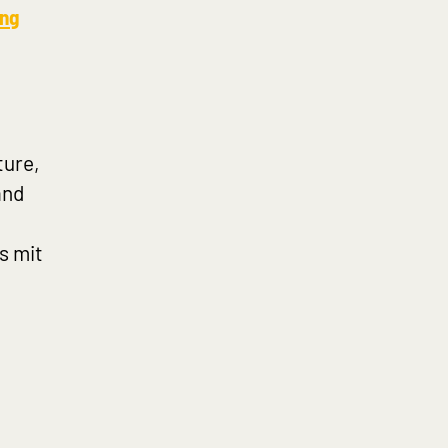
ung
ture,
and
s mit