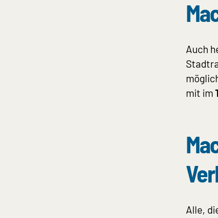
Mac
Auch he
Stadtr
möglich
mit im
Mac
Ver
Alle, d