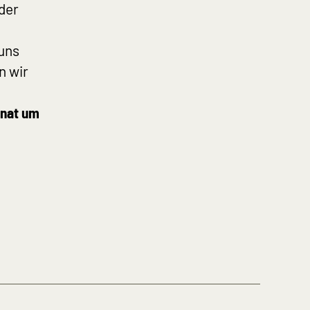
der
 uns
n wir
onat um