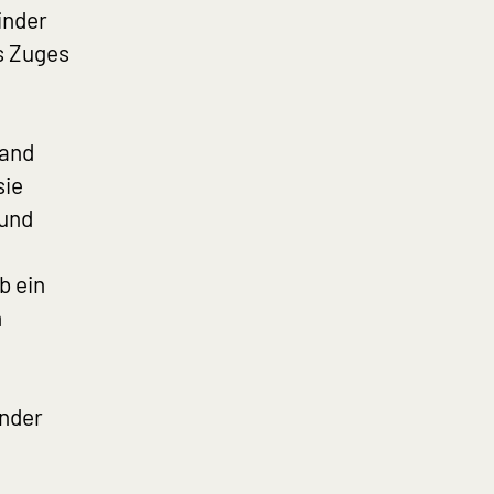
inder
s Zuges
wand
sie
 und
b ein
n
inder