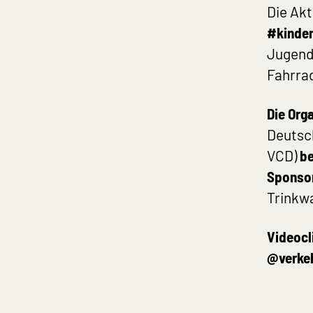
Die Akt
#kinder
Jugendl
Fahrra
Die Org
Deutsc
VCD)
be
Sponso
Trinkw
Videocl
@verke