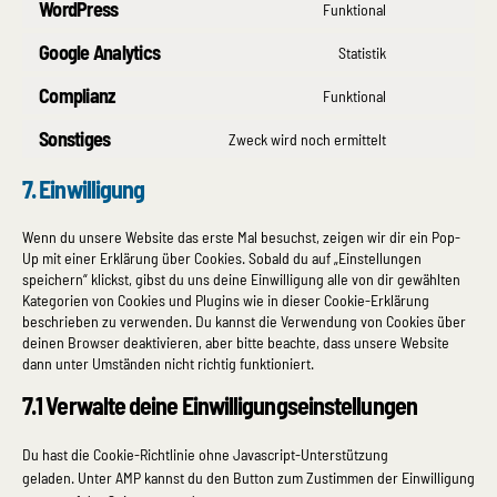
WordPress
Funktional
Consent
to
Google Analytics
Statistik
Consent
service
to
Complianz
Funktional
wordpress
Consent
service
to
Sonstiges
Zweck wird noch ermittelt
google-
Consent
service
analytics
to
complianz
7. Einwilligung
service
sonstiges
Wenn du unsere Website das erste Mal besuchst, zeigen wir dir ein Pop-
Up mit einer Erklärung über Cookies. Sobald du auf „Einstellungen
speichern“ klickst, gibst du uns deine Einwilligung alle von dir gewählten
Kategorien von Cookies und Plugins wie in dieser Cookie-Erklärung
beschrieben zu verwenden. Du kannst die Verwendung von Cookies über
deinen Browser deaktivieren, aber bitte beachte, dass unsere Website
dann unter Umständen nicht richtig funktioniert.
7.1 Verwalte deine Einwilligungseinstellungen
Du hast die Cookie-Richtlinie ohne Javascript-Unterstützung
geladen. Unter AMP kannst du den Button zum Zustimmen der Einwilligung