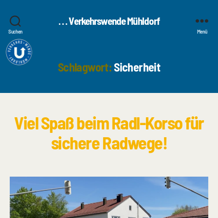
. . . Verkehrswende Mühldorf
Suchen
Menü
Schlagwort:
Sicherheit
Viel Spaß beim Radl-Korso für
sichere Radwege!