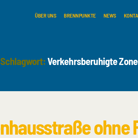
ÜBER UNS
BRENNPUNKTE
NEWS
KONT
Schlagwort:
Verkehrsberuhigte Zone
nhausstraße ohne