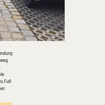
ündung
ßweg.
,
ele
zu Fuß
her.
rlesen...