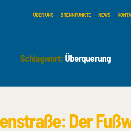
ÜBER UNS
BRENNPUNKTE
NEWS
KONT
Schlagwort:
Überquerung
lenstraße: Der Fußw