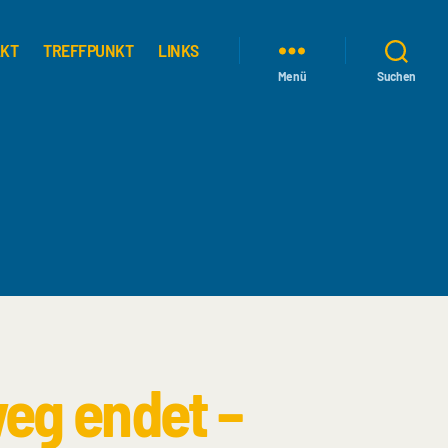
AKT
TREFFPUNKT
LINKS
Menü
Suchen
eg endet –