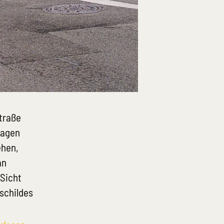
traße
wagen
ehen,
an
 Sicht
pschildes