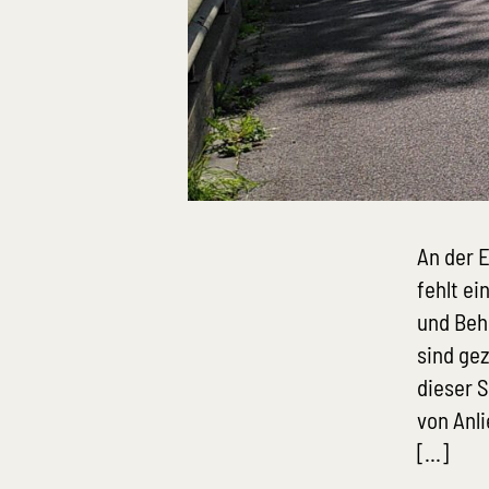
An der 
fehlt e
und Beh
sind ge
dieser S
von Anli
[…]