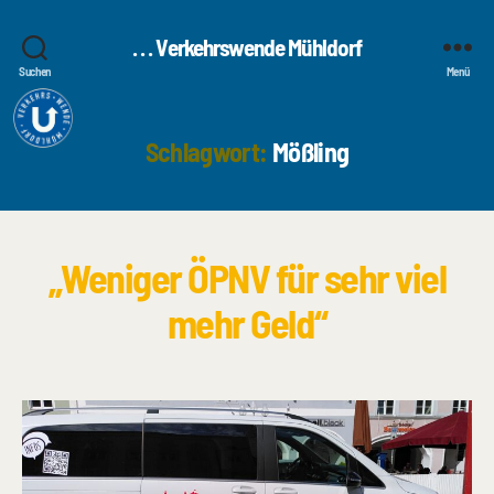
. . . Verkehrswende Mühldorf
Suchen
Menü
Schlagwort:
Mößling
„Weniger ÖPNV für sehr viel
mehr Geld“